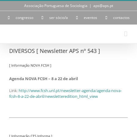
Skip
Associação Portuguesa de Sociologia
|
aps@aps.pt
to
content
congresso
ser sócio/a
eventos
contactos
DIVERSOS [ Newsletter APS nº 543 ]
[ Informação NOVA FCSH ]
Agenda NOVA FCSH – 8 a 22 de abril
Link:
http://www.fcsh.unl.pt/newsletter-agenda/agenda-nova-
fcsh-8-a-22-de-abril/newsletteredition_html_view
[ Informação CES Informa ]