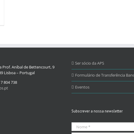
Ser sócio da APS
 Prof. Aníbal de Bettencourt, 9
9 Lisboa – Portugal
Formulário de Transferência Banc
17 804 738
Eventos
s.pt
Subscrever a nossa newsletter