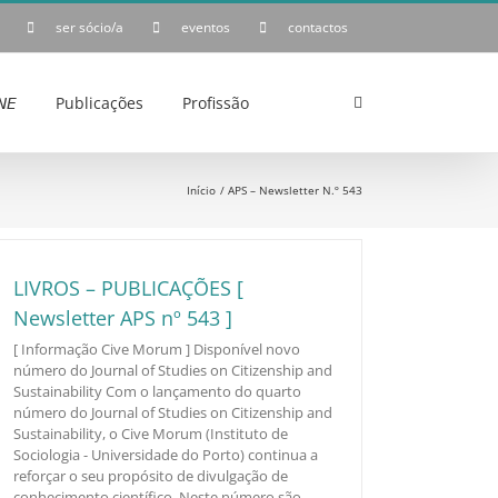
ser sócio/a
eventos
contactos
𝘌
Publicações
Profissão
Início
APS – Newsletter N.º 543
LIVROS – PUBLICAÇÕES [
Newsletter APS nº 543 ]
[ Informação Cive Morum ] Disponível novo
número do Journal of Studies on Citizenship and
Sustainability Com o lançamento do quarto
número do Journal of Studies on Citizenship and
Sustainability, o Cive Morum (Instituto de
Sociologia - Universidade do Porto) continua a
reforçar o seu propósito de divulgação de
conhecimento científico. Neste número são