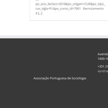
pv_ano_lectivo=2018&pv_origem=CUR&pv_tipo_
cur_sigla=FL&pv_curso_id=7061 Recrutamento
e
[...]
Avenida
1600-18
+351 2
aps@ap
Associação Portuguesa de Sociologia