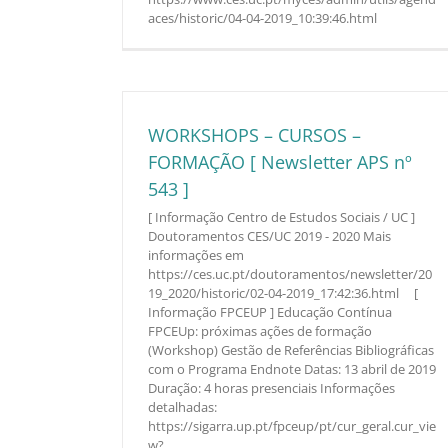
aces/historic/04-04-2019_10:39:46.html
WORKSHOPS – CURSOS –
FORMAÇÃO [ Newsletter APS nº
543 ]
[ Informação Centro de Estudos Sociais / UC ]
Doutoramentos CES/UC 2019 - 2020 Mais
informações em
https://ces.uc.pt/doutoramentos/newsletter/20
19_2020/historic/02-04-2019_17:42:36.html [
Informação FPCEUP ] Educação Contínua
FPCEUp: próximas ações de formação
(Workshop) Gestão de Referências Bibliográficas
com o Programa Endnote Datas: 13 abril de 2019
Duração: 4 horas presenciais Informações
detalhadas:
https://sigarra.up.pt/fpceup/pt/cur_geral.cur_vie
w?