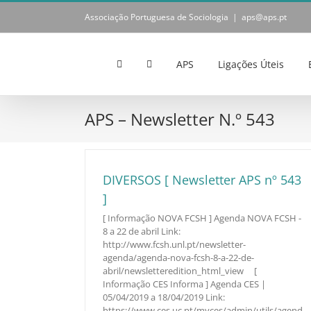
Skip
Associação Portuguesa de Sociologia
|
aps@aps.pt
to
content
APS
Ligações Úteis
APS – Newsletter N.º 543
DIVERSOS [ Newsletter APS nº 543
]
[ Informação NOVA FCSH ] Agenda NOVA FCSH -
8 a 22 de abril Link:
http://www.fcsh.unl.pt/newsletter-
agenda/agenda-nova-fcsh-8-a-22-de-
abril/newsletteredition_html_view [
Informação CES Informa ] Agenda CES |
05/04/2019 a 18/04/2019 Link:
https://www.ces.uc.pt/myces/admin/utils/agend