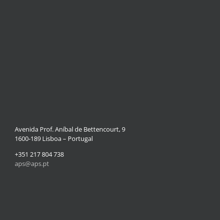
Avenida Prof. Aníbal de Bettencourt, 9
1600-189 Lisboa – Portugal
+351 217 804 738
aps@aps.pt