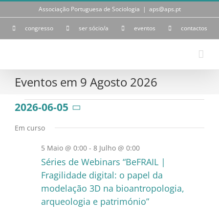
Skip
Associação Portuguesa de Sociologia
|
aps@aps.pt
to
content
congresso
ser sócio/a
eventos
contactos
Eventos em 9 Agosto 2026
Eventos
2026-06-05
Selecione
a
for
Em curso
data.
5 Maio @ 0:00
-
8 Julho @ 0:00
5
Séries de Webinars “BeFRAIL |
Junho
Fragilidade digital: o papel da
modelação 3D na bioantropologia,
2026
arqueologia e património”