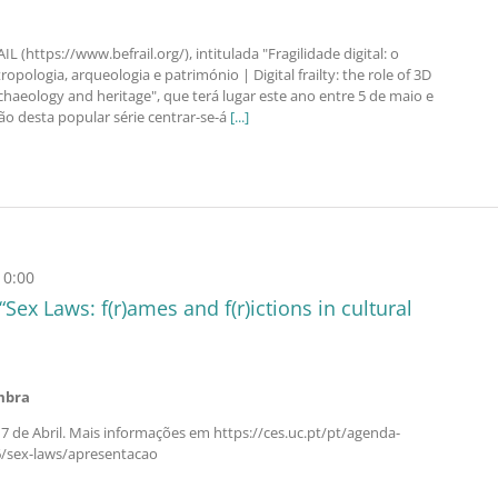
L (https://www.befrail.org/), intitulada "Fragilidade digital: o
pologia, arqueologia e património | Digital frailty: the role of 3D
haeology and heritage", que terá lugar este ano entre 5 de maio e
ção desta popular série centrar-se-á
[...]
 0:00
Sex Laws: f(r)ames and f(r)ictions in cultural
mbra
 de Abril. Mais informações em https://ces.uc.pt/pt/agenda-
6/sex-laws/apresentacao