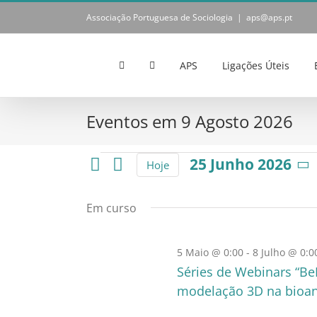
Skip
Associação Portuguesa de Sociologia
|
aps@aps.pt
to
content
APS
Ligações Úteis
Eventos em 9 Agosto 2026
Eventos
25 Junho 2026
Hoje
Selecione
for
a
data.
Em curso
25
5 Maio @ 0:00
-
8 Julho @ 0:0
Junho
Séries de Webinars “BeF
modelação 3D na bioant
2026