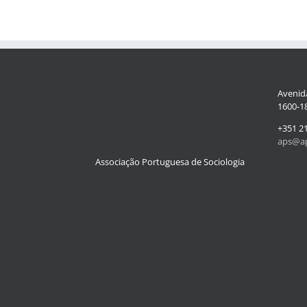
Avenida
1600-18
+351 2
aps@ap
Associação Portuguesa de Sociologia