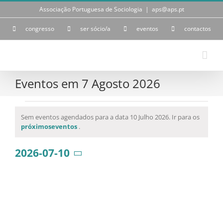
Skip
Associação Portuguesa de Sociologia
|
aps@aps.pt
to
content
congresso
ser sócio/a
eventos
contactos
Eventos em 7 Agosto 2026
Eventos
Sem eventos agendados para a data 10 Julho 2026. Ir para os
Aviso
próximoseventos
.
for
2026-07-10
10
Selecione
a
Julho
data.
2026