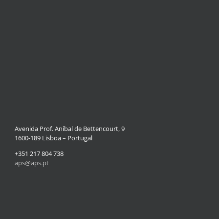
Avenida Prof. Aníbal de Bettencourt, 9
1600-189 Lisboa – Portugal
+351 217 804 738
aps@aps.pt