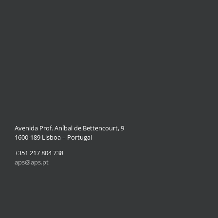
Avenida Prof. Aníbal de Bettencourt, 9
1600-189 Lisboa – Portugal
+351 217 804 738
aps@aps.pt