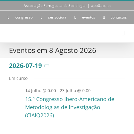
Skip
Associação Portuguesa de Sociologia
|
aps@aps.pt
to
content
congresso
ser sócio/a
eventos
contactos
Eventos em 8 Agosto 2026
Eventos
2026-07-19
Selecione
a
for
Em curso
data.
14 Julho @ 0:00
-
23 Julho @ 0:00
19
15.º Congresso Ibero-Americano de
Julho
Metodologias de Investigação
(CIAIQ2026)
2026