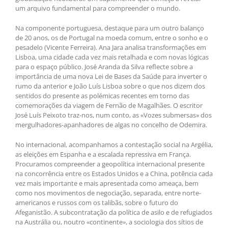
um arquivo fundamental para compreender o mundo.
Na componente portuguesa, destaque para um outro balanço
de 20 anos, os de Portugal na moeda comum, entre o sonho e o
pesadelo (Vicente Ferreira). Ana Jara analisa transformações em
Lisboa, uma cidade cada vez mais retalhada e com novas lógicas
para o espaço público. José Aranda da Silva reflecte sobre a
importância de uma nova Lei de Bases da Saúde para inverter o
rumo da anterior e João Luís Lisboa sobre o que nos dizem dos
sentidos do presente as polémicas recentes em torno das
comemorações da viagem de Fernão de Magalhães. O escritor
José Luís Peixoto traz-nos, num conto, as «Vozes submersas» dos
mergulhadores-apanhadores de algas no concelho de Odemira.
No internacional, acompanhamos a contestação social na Argélia,
as eleições em Espanha e a escalada repressiva em França.
Procuramos compreender a geopolítica internacional presente
na concorrência entre os Estados Unidos e a China, potência cada
vez mais importante e mais apresentada como ameaça, bem
como nos movimentos de negociação, separada, entre norte-
americanos e russos com os talibãs, sobre o futuro do
Afeganistão. A subcontratação da política de asilo e de refugiados
na Austrália ou, noutro «continente», a sociologia dos sítios de