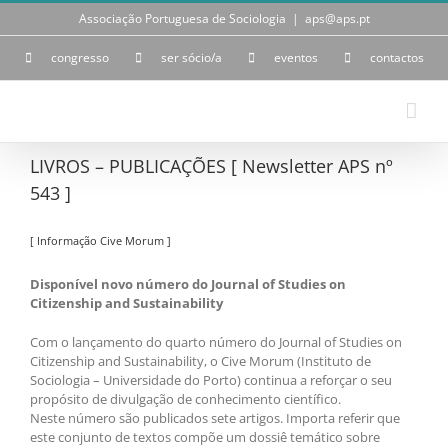
Skip
Associação Portuguesa de Sociologia
|
aps@aps.pt
to
content
congresso
ser sócio/a
eventos
contactos
LIVROS – PUBLICAÇÕES [ Newsletter APS nº
543 ]
[ Informação Cive Morum ]
Disponível novo número do Journal of Studies on
Citizenship and Sustainability
Com o lançamento do quarto número do Journal of Studies on
Citizenship and Sustainability, o Cive Morum (Instituto de
Sociologia – Universidade do Porto) continua a reforçar o seu
propósito de divulgação de conhecimento científico.
Neste número são publicados sete artigos. Importa referir que
este conjunto de textos compõe um dossiê temático sobre