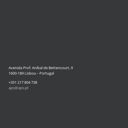
Avenida Prof. Aníbal de Bettencourt, 9
1600-189 Lisboa – Portugal
+351 217 804 738
aps@aps.pt