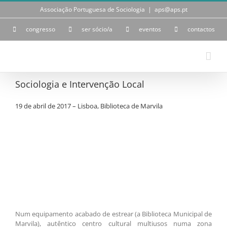
Skip
Associação Portuguesa de Sociologia
|
aps@aps.pt
to
content
congresso
ser sócio/a
eventos
contactos
Sociologia e Intervenção Local
19 de abril de 2017 – Lisboa, Biblioteca de Marvila
Num equipamento acabado de estrear (a Biblioteca Municipal de
Marvila), autêntico centro cultural multiusos numa zona