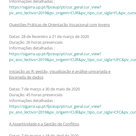
Informações detalhadas :
https://sigarra.up.pt/fpceup/pt/cur_geral.cur_view?
pv_ano_lectivo=2019&pv_origem=CUR&pv_tipo_cur_sigla=FL&pv_curs
Questões Práticas de Orientação Vocacional com Jovens
Datas: 28 de fevereiro a 21 de março de 2020
Duração: 26 horas presenciais
Informações detalhadas :
https://sigarra.up.pt/fpceup/pt/cur_geral.cur_view?
pv_ano_lectivo=2019&pv_origem=CUR&pv_tipo_cur_sigla=UFC&pv_cur
Iniciação ao R: gestão, visualização e análise univariada e
bivariada de dados
Datas: 7 de março a 30 de maio de 2020
Duração: 45 horas presenciais
Informações detalhadas :
https://sigarra.up.pt/fpceup/pt/cur_geral.cur_view?
pv_ano_lectivo=2019&pv_origem=CUR&pv_tipo_cur_sigla=CFC&pv_cur
A Assertividade e a Gestão de Conflitos
Datas: 7 de março a 18 de abril de 2020