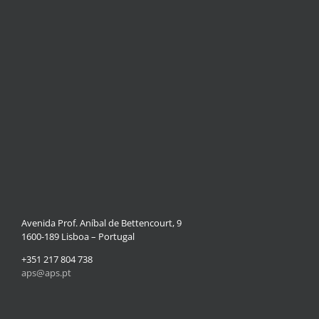
Avenida Prof. Aníbal de Bettencourt, 9
1600-189 Lisboa – Portugal
+351 217 804 738
aps@aps.pt