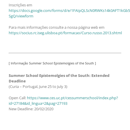
Inscrições em
https://docs.google.com/forms/d/e/1FAIpQLScN0RWKs14k0AFT1kG
SgQ/viewform
Para mais informações consulte a nossa página web em
https://socius.rc.iseg.ulisboa.pt/formacao/Curso.russo.2013.shtml
[ Informação Summer School Epistemolgies of the South ]
Summer School Epistemolgies of the South: Extended
Deadline
(Curia – Portugal, June 25 to July 3)
Open Call:
https://www.ces.uc.pt/cessummerschool/index.php?
id=27184&id_lingua=2&pag=27193
New Deadline: 20/02/2020