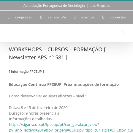
Skip
Associação Portuguesa de Sociologia
|
aps@aps.pt
to
content
congresso
ser sócio/a
eventos
contactos
WORKSHOPS – CURSOS – FORMAÇÃO [
Newsletter APS nº 581 ]
[ Informação FPCEUP ]
Educação Contínua FPCEUP: Próximas ações de formação
Como desenvolver equipas eficazes – nível 1
Datas: 8 e 15 de fevereiro de 2020
Duração: 9 horas presenciais
Informações detalhadas :
https://sigarra.up.pt/fpceup/pt/cur_geral.cur_view?
pv_ano_lectivo=2019&pv_origem=CUR&pv_tipo_cur_sigla=UFC&pv_cur