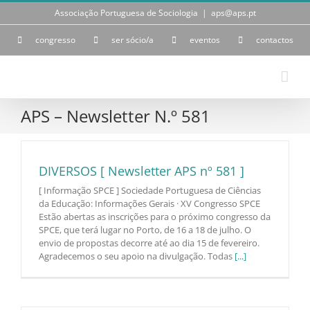
Skip
Associação Portuguesa de Sociologia
|
aps@aps.pt
to
content
congresso
ser sócio/a
eventos
contactos
APS – Newsletter N.º 581
DIVERSOS [ Newsletter APS nº 581 ]
[ Informação SPCE ] Sociedade Portuguesa de Ciências
da Educação: Informações Gerais · XV Congresso SPCE
Estão abertas as inscrições para o próximo congresso da
SPCE, que terá lugar no Porto, de 16 a 18 de julho. O
envio de propostas decorre até ao dia 15 de fevereiro.
Agradecemos o seu apoio na divulgação. Todas
[...]