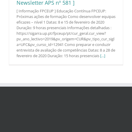
Newsletter APS nº 581 ]
[ Informação FPCEUP ] Educação Contínua FPCEUP:
Próximas ações de formação Como desenvolver equipas
eficazes – nível 1 Datas: 8 e 15 de fevereiro de 2020
Duração: 9 horas presenciais Informações detalhadas :
https://sigarra.up.pt/fpceup/pt/cur_geral.cur_view?
pv_ano_lectivo=2019&pv_origem=CUR&pv_tipo_cur_sigl
a=UFC&pv_curso_id=12941 Como preparar e conduzir
entrevista de avaliação de competências Datas: 8 a 28 de
fevereiro de 2020 Duração: 15 horas presenciais
[...]