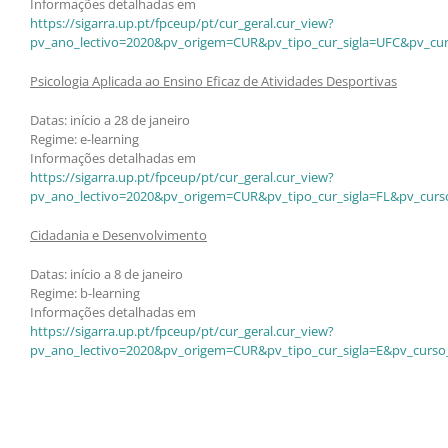
Informações detalhadas em
https://sigarra.up.pt/fpceup/pt/cur_geral.cur_view?
pv_ano_lectivo=2020&pv_origem=CUR&pv_tipo_cur_sigla=UFC&pv_cur
Psicologia Aplicada ao Ensino Eficaz de Atividades Desportivas
Datas: início a 28 de janeiro
Regime: e-learning
Informações detalhadas em
https://sigarra.up.pt/fpceup/pt/cur_geral.cur_view?
pv_ano_lectivo=2020&pv_origem=CUR&pv_tipo_cur_sigla=FL&pv_curs
Cidadania e Desenvolvimento
Datas: início a 8 de janeiro
Regime: b-learning
Informações detalhadas em
https://sigarra.up.pt/fpceup/pt/cur_geral.cur_view?
pv_ano_lectivo=2020&pv_origem=CUR&pv_tipo_cur_sigla=E&pv_curso