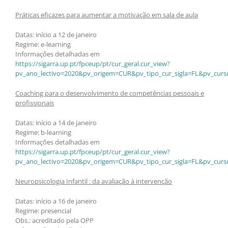
Práticas eficazes para aumentar a motivação em sala de aula
Datas: início a 12 de janeiro
Regime: e-learning
Informações detalhadas em
https://sigarra.up.pt/fpceup/pt/cur_geral.cur_view?
pv_ano_lectivo=2020&pv_origem=CUR&pv_tipo_cur_sigla=FL&pv_curs
Coaching para o desenvolvimento de competências pessoais e
profissionais
Datas: início a 14 de janeiro
Regime: b-learning
Informações detalhadas em
https://sigarra.up.pt/fpceup/pt/cur_geral.cur_view?
pv_ano_lectivo=2020&pv_origem=CUR&pv_tipo_cur_sigla=FL&pv_curs
Neuropsicologia Infantil : da avaliação à intervenção
Datas: início a 16 de janeiro
Regime: presencial
Obs.: acreditado pela OPP