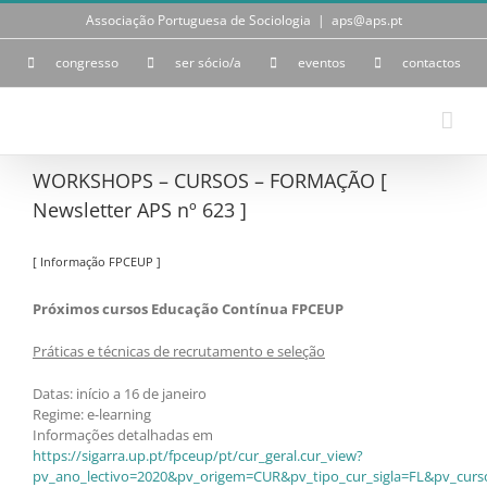
Skip
Associação Portuguesa de Sociologia
|
aps@aps.pt
to
content
congresso
ser sócio/a
eventos
contactos
WORKSHOPS – CURSOS – FORMAÇÃO [
Newsletter APS nº 623 ]
[ Informação FPCEUP ]
Próximos cursos Educação Contínua FPCEUP
Práticas e técnicas de recrutamento e seleção
Datas: início a 16 de janeiro
Regime: e-learning
Informações detalhadas em
https://sigarra.up.pt/fpceup/pt/cur_geral.cur_view?
pv_ano_lectivo=2020&pv_origem=CUR&pv_tipo_cur_sigla=FL&pv_curs