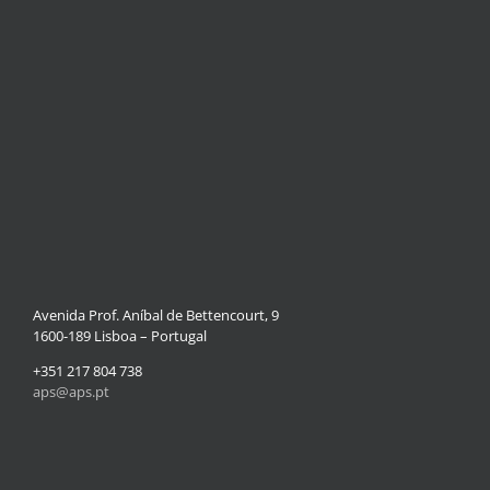
Avenida Prof. Aníbal de Bettencourt, 9
1600-189 Lisboa – Portugal
+351 217 804 738
aps@aps.pt