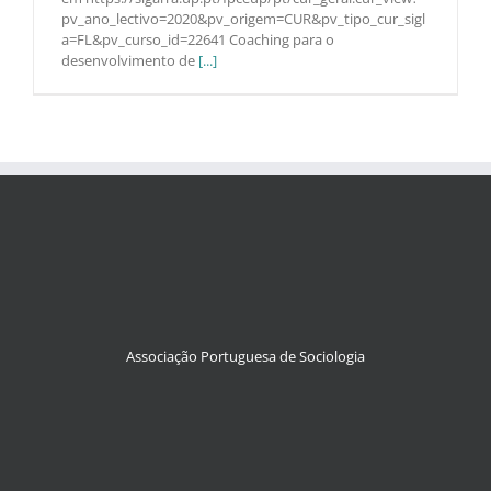
pv_ano_lectivo=2020&pv_origem=CUR&pv_tipo_cur_sigl
a=FL&pv_curso_id=22641 Coaching para o
desenvolvimento de
[...]
Associação Portuguesa de Sociologia