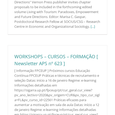
Directions" Vernon Press publisher invites chapter
proposals to be included in the forthcoming edited
volume Living with Tourism: Paradoxes, Empowerment
and Future Directions. Editor: Marisa C. Gaspar,
Postdoctoral Research Fellow at SOCIUS/CSG – Research
Centre in Economic and Organizational Sociology,
[...]
WORKSHOPS – CURSOS – FORMAÇÃO [
Newsletter APS nº 623 ]
[ Informação FPCEUP ] Próximos cursos Educação
Contínua FPCEUP Práticas e técnicas de recrutamento e
seleção Datas: início a 16 de janeiro Regime: e-learning
Informações detalhadas em
https://sigarra.up.pt/fpceup/pt/cur_geral.cur_view?
pv_ano_lectivo=2020&pv_origem=CUR&pv_tipo_cur_sigl
a=FL&pv_curso_id=22561 Práticas eficazes para
aumentar a motivação em sala de aula Datas: início a 12
de janeiro Regime: e-learning Informações detalhadas
em https://sigarra.up.pt/fpceup/pt/cur_geral.cur_view?