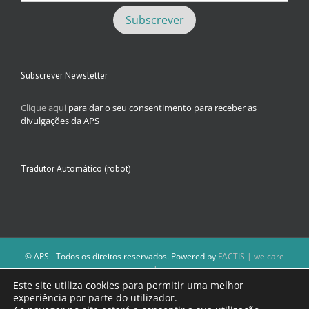
Subscrever Newsletter
Clique aqui
para dar o seu consentimento para receber as
divulgações da APS
Tradutor Automático (robot)
© APS - Todos os direitos reservados. Powered by
FACTIS | we care
iT
A Direção da APS reserva-se o direito de não publicar conteúdos que
Este site utiliza cookies para permitir uma melhor
violem as leis nacionais.
experiência por parte do utilizador.
Os textos assinados e as imagens depositadas são da inteira