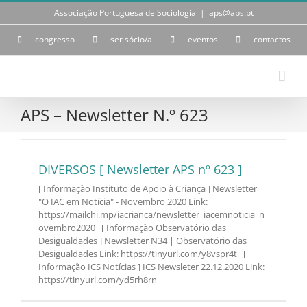
Skip
Associação Portuguesa de Sociologia
|
aps@aps.pt
to
content
congresso
ser sócio/a
eventos
contactos
APS – Newsletter N.º 623
DIVERSOS [ Newsletter APS nº 623 ]
[ Informação Instituto de Apoio à Criança ] Newsletter
"O IAC em Notícia" - Novembro 2020 Link:
https://mailchi.mp/iacrianca/newsletter_iacemnoticia_n
ovembro2020 [ Informação Observatório das
Desigualdades ] Newsletter N34 | Observatório das
Desigualdades Link: https://tinyurl.com/y8vspr4t [
Informação ICS Notícias ] ICS Newsleter 22.12.2020 Link:
https://tinyurl.com/yd5rh8rn