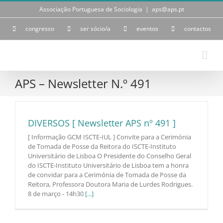
Skip
Associação Portuguesa de Sociologia
|
aps@aps.pt
to
content
congresso
ser sócio/a
eventos
contactos
APS – Newsletter N.º 491
DIVERSOS [ Newsletter APS nº 491 ]
[ Informação GCM ISCTE-IUL ] Convite para a Cerimónia
de Tomada de Posse da Reitora do ISCTE-Instituto
Universitário de Lisboa O Presidente do Conselho Geral
do ISCTE-Instituto Universitário de Lisboa tem a honra
de convidar para a Cerimónia de Tomada de Posse da
Reitora, Professora Doutora Maria de Lurdes Rodrigues.
8 de março - 14h30
[...]