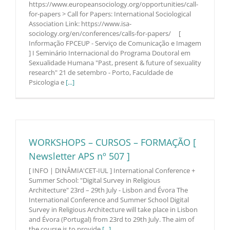
https://www.europeansociology.org/opportunities/call-
for-papers > Call for Papers: International Sociological
Association Link: https://www.isa-
sociology.org/en/conferences/calls-for-papers/ [
Informação FPCEUP - Serviço de Comunicação e Imagem
] I Seminário Internacional do Programa Doutoral em
Sexualidade Humana "Past, present & future of sexuality
research" 21 de setembro - Porto, Faculdade de
Psicologia e
[...]
WORKSHOPS – CURSOS – FORMAÇÃO [
Newsletter APS nº 507 ]
[ INFO | DINÂMIA'CET-IUL ] International Conference +
Summer School: "Digital Survey in Religious
Architecture" 23rd – 29th July - Lisbon and Évora The
International Conference and Summer School Digital
Survey in Religious Architecture will take place in Lisbon
and Évora (Portugal) from 23rd to 29th July. The aim of
the course is to provide
[...]