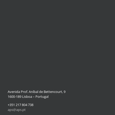
Avenida Prof. Aníbal de Bettencourt, 9
1600-189 Lisboa – Portugal
+351 217 804 738
aps@aps.pt