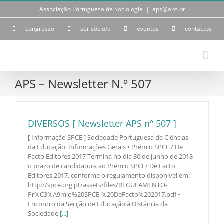
Skip
Associação Portuguesa de Sociologia
|
aps@aps.pt
to
content
congresso
ser sócio/a
eventos
contactos
APS – Newsletter N.º 507
DIVERSOS [ Newsletter APS nº 507 ]
[ Informação SPCE ] Sociedade Portuguesa de Ciências
da Educação: Informações Gerais • Prémio SPCE / De
Facto Editores 2017 Termina no dia 30 de junho de 2018
o prazo de candidatura ao Prémio SPCE/ De Facto
Editores 2017, conforme o regulamento disponível em:
http://spce.org.pt/assets/files/REGULAMENTO-
Pr%C3%A9mio%20SPCE-%20DeFacto%202017.pdf •
Encontro da Secção de Educação à Distância da
Sociedade
[...]