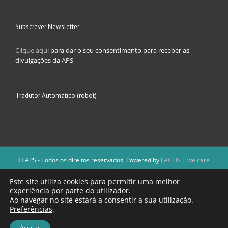
Subscrever Newsletter
Clique aqui
para dar o seu consentimento para receber as
divulgações da APS
Tradutor Automático (robot)
© APS - Todos os direitos reservados. Powered by
FACTIS | we care
iT
A Direção da APS reserva-se o direito de não publicar conteúdos que
Este site utiliza cookies para permitir uma melhor
violem as leis nacionais.
experiência por parte do utilizador.
Os textos assinados e as imagens depositadas são da inteira
Ao navegar no site estará a consentir a sua utilização.
responsabilidade dos autores.
Preferências
.
Aceitar