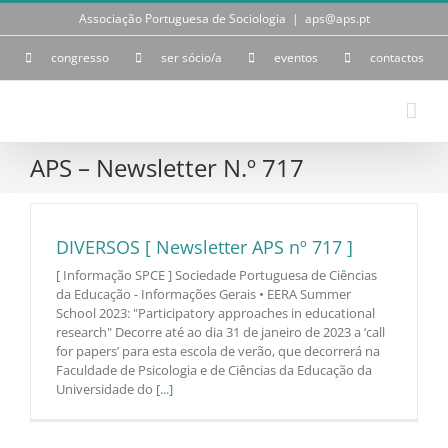
Skip
Associação Portuguesa de Sociologia
|
aps@aps.pt
to
content
congresso
ser sócio/a
eventos
contactos
APS – Newsletter N.º 717
DIVERSOS [ Newsletter APS nº 717 ]
[ Informação SPCE ] Sociedade Portuguesa de Ciências
da Educação - Informações Gerais • EERA Summer
School 2023: "Participatory approaches in educational
research" Decorre até ao dia 31 de janeiro de 2023 a ‘call
for papers’ para esta escola de verão, que decorrerá na
Faculdade de Psicologia e de Ciências da Educação da
Universidade do
[...]