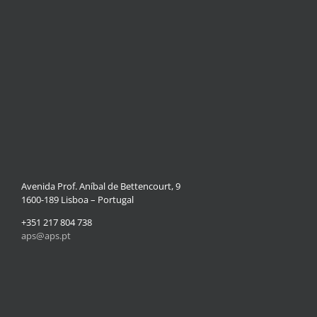
Avenida Prof. Aníbal de Bettencourt, 9
1600-189 Lisboa – Portugal
+351 217 804 738
aps@aps.pt