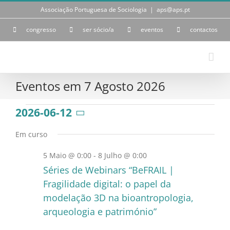
Skip
Associação Portuguesa de Sociologia
|
aps@aps.pt
to
content
congresso
ser sócio/a
eventos
contactos
Eventos em 7 Agosto 2026
Eventos
2026-06-12
Selecione
a
for
Em curso
data.
5 Maio @ 0:00
-
8 Julho @ 0:00
12
Séries de Webinars “BeFRAIL |
Junho
Fragilidade digital: o papel da
modelação 3D na bioantropologia,
2026
arqueologia e património”