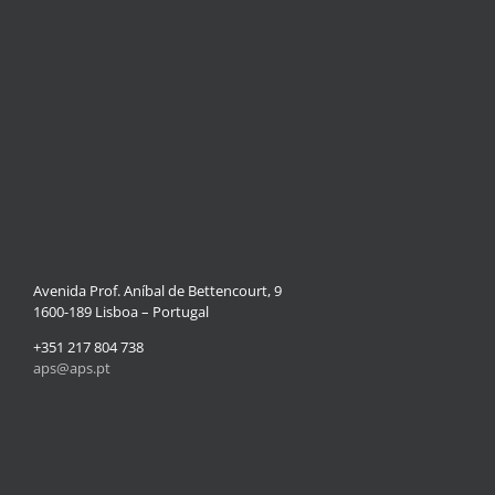
Avenida Prof. Aníbal de Bettencourt, 9
1600-189 Lisboa – Portugal
+351 217 804 738
aps@aps.pt