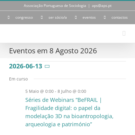
Skip
Associação Portuguesa de Sociologia
|
aps@aps.pt
to
content
congresso
ser sócio/a
eventos
contactos
Eventos em 8 Agosto 2026
Eventos
2026-06-13
Selecione
a
for
Em curso
data.
5 Maio @ 0:00
-
8 Julho @ 0:00
13
Séries de Webinars “BeFRAIL |
Junho
Fragilidade digital: o papel da
modelação 3D na bioantropologia,
2026
arqueologia e património”