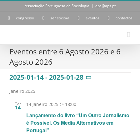
Skip
Associação Portuguesa de Sociologia
|
aps@aps.pt
to
content
congresso
ser sócio/a
eventos
contactos
Eventos entre 6 Agosto 2026 e 6
Agosto 2026
Eventos
2025-01-14
 - 
2025-01-28
Selecione
a
Janeiro 2025
data.
Ter
14 Janeiro 2025 @ 18:00
14
Lançamento do livro “Um Outro Jornalismo
é Possível. Os Media Alternativos em
Portugal”