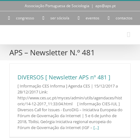
Skip
Associação Portuguesa de Sociologia
|
aps@aps.pt
to
content
congresso
ser sócio/a
eventos
contactos
APS – Newsletter N.º 481
DIVERSOS [ Newsletter APS nº 481 ]
[ Informação CES Informa ] Agenda CES | 15/12/2017 a
28/12/2017 Link:
http://www.ces.uc.pt/myces/admin/utils/agendaces/hist
oric/14-12-2017_11:33:04.html [ Informação CIES-IUL ]
Diversos Call for Issues - EuroDIG – Iniciativa Europeia do
Fórum de Governação da Internet | 5 e 6 de junho de
2018, Tbilisi, Geórgia Iniciativa regional europeia do
Fórum de Governação da Internet (IGF –
[...]