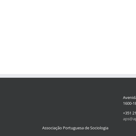
Avenida
1600-18
+351 2
aps@ap
Associação Portuguesa de Sociologia