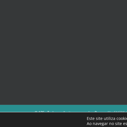
© APS - Todos os direitos reservados. Powered by
FACTIS |
A Direção da APS reserva-se o direito de não publicar cont
Este site utiliza coo
Os textos assinados e as imagens depositadas são da intei
Ao navegar no site es