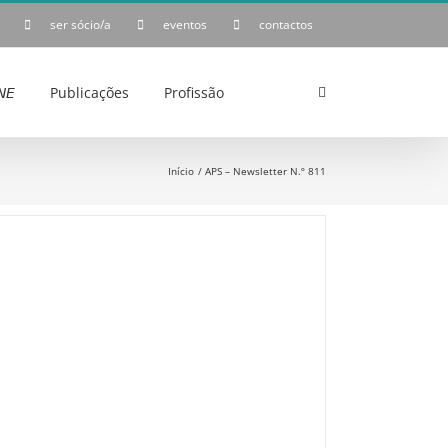
ser sócio/a
eventos
contactos
𝘌
Publicações
Profissão
Início
APS – Newsletter N.º 811