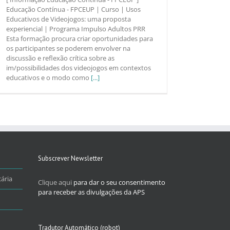
Educação Contínua - FPCEUP | Curso | Usos
Educativos de Videojogos: uma proposta
experiencial | Programa Impulso Adultos PRR
Esta formação procura criar oportunidades para
os participantes se poderem envolver na
discussão e reflexão crítica sobre as
im/possibilidades dos videojogos em contextos
educativos e o modo como
[...]
Subscrever Newsletter
ária
Clique aqui
para dar o seu consentimento
para receber as divulgações da APS
Tradutor Automático (robot)