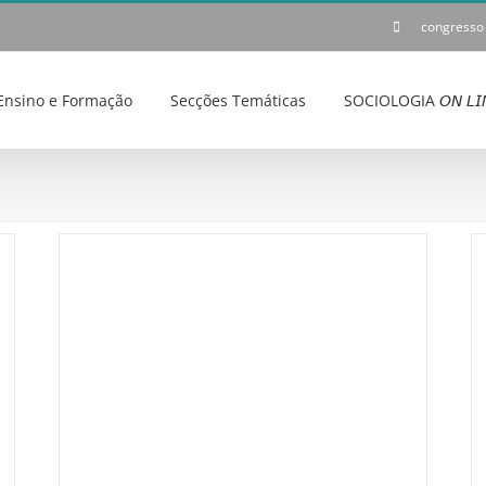
congresso
Ensino e Formação
Secções Temáticas
SOCIOLOGIA 𝘖𝘕 𝘓𝘐
º 811
CALL FOR PAPERS [ Newsletter APS nº 811 ]
APS – Newsletter N.º 811