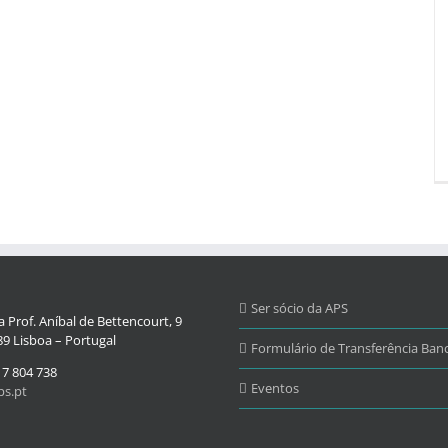
Ser sócio da APS
 Prof. Aníbal de Bettencourt, 9
9 Lisboa – Portugal
Formulário de Transferência Banc
17 804 738
Eventos
s.pt