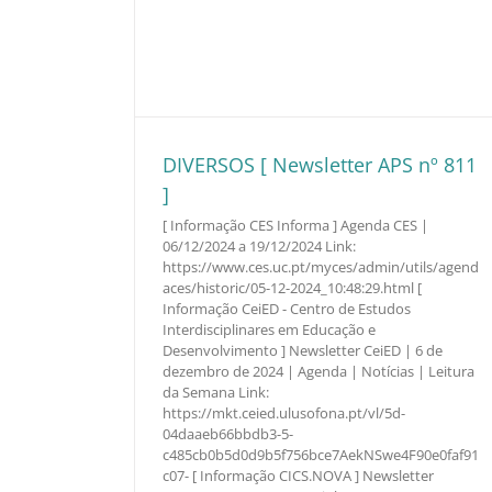
DIVERSOS [ Newsletter APS nº 811
]
[ Informação CES Informa ] Agenda CES |
06/12/2024 a 19/12/2024 Link:
https://www.ces.uc.pt/myces/admin/utils/agend
aces/historic/05-12-2024_10:48:29.html [
Informação CeiED - Centro de Estudos
Interdisciplinares em Educação e
Desenvolvimento ] Newsletter CeiED | 6 de
dezembro de 2024 | Agenda | Notícias | Leitura
da Semana Link:
https://mkt.ceied.ulusofona.pt/vl/5d-
04daaeb66bbdb3-5-
c485cb0b5d0d9b5f756bce7AekNSwe4F90e0faf91
c07- [ Informação CICS.NOVA ] Newsletter