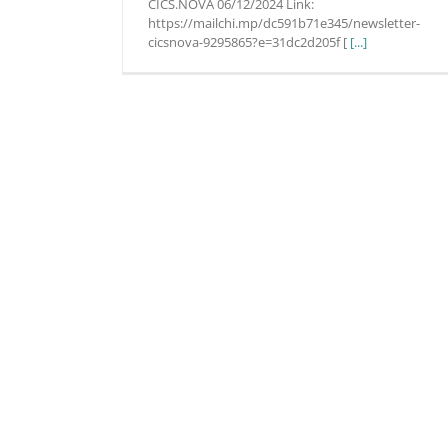
CICS.NOVA 06/12/2024 Link:
https://mailchi.mp/dc591b71e345/newsletter-
cicsnova-9295865?e=31dc2d205f [
[...]