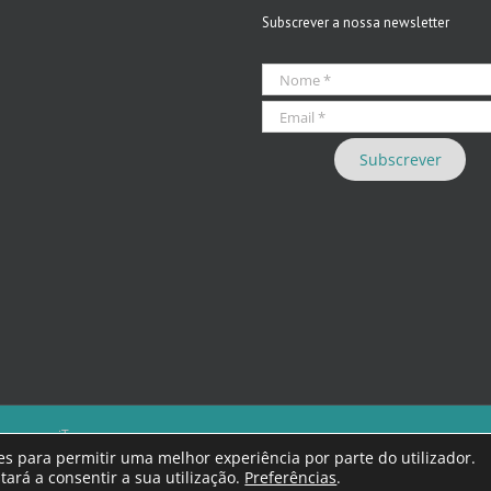
Subscrever a nossa newsletter
 we care iT
eúdos que violem as leis nacionais.
kies para permitir uma melhor experiência por parte do utilizador.
ra responsabilidade dos autores.
tará a consentir a sua utilização.
Preferências
.